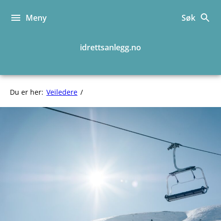
Hopp
til
Meny
Søk
innhold
idrettsanlegg.no
Alpin
Du er her:
Veiledere