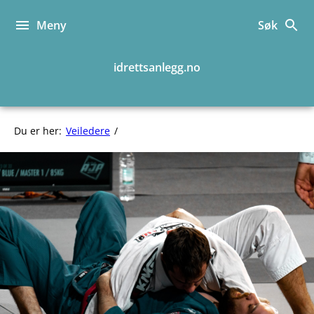
Hopp
til
Meny
Søk
innhold
idrettsanlegg.no
Kampsport
Du er her:
Veiledere