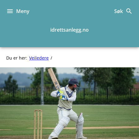
Hopp
til
Meny
Søk
innhold
idrettsanlegg.no
Cricket
Du er her:
Veiledere