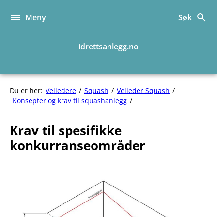
Hopp
til
Meny
Søk
innhold
idrettsanlegg.no
Du er her:
Veiledere
Squash
Veileder Squash
Krav
Konsepter og krav til squashanlegg
til
spesifikke
Krav til spesifikke
konkurranseområder
konkurranseområder