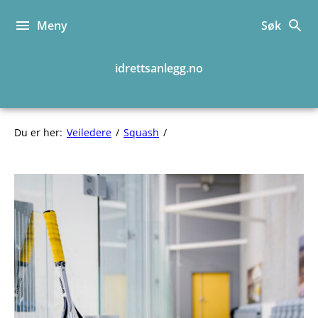
Hopp
til
Meny
Søk
innhold
idrettsanlegg.no
Veileder
Du er her:
Veiledere
Squash
Squash
Veileder
Squash