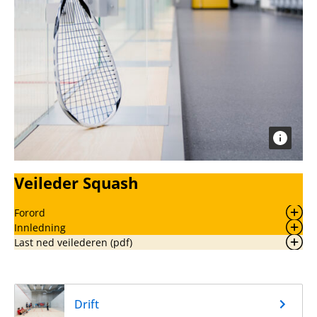
Veileder Squash
Forord
Innledning
Last ned veilederen (pdf)
Drift