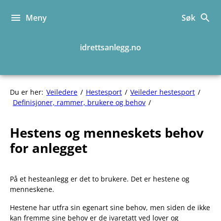
Hopp
til
Meny
Søk
innhold
idrettsanlegg.no
Du er her:
Veiledere
Hestesport
Veileder hestesport
Hestens
Definisjoner, rammer, brukere og behov
og
menneskets
Hestens og menneskets behov
behov
for
for anlegget
anlegget
På et hesteanlegg er det to brukere. Det er hestene og
menneskene.
Hestene har utfra sin egenart sine behov, men siden de ikke
kan fremme sine behov er de ivaretatt ved lover og