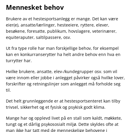
Mennesket behov
Brukere av et hestesportsanlegg er mange. Det kan være
eier(e), ansatte/lærlinger, hesteeiere, ryttere, elever,
besøkene, foresatte, publikum, hovslagere, veterinærer,
equiteraputer, saltilpassere, osv.
Ut fra type rolle har man forskjellige behov, for eksempel
kan en konkurranserytter ha helt andre behov enn hva en
turrytter har.
Hvilke brukere, ansatte, elev-/kundegrupper osv. som vil
være innom eller jobbe i anlegget påvirker også hvilke lover,
forskrifter og retningslinjer som anlegget må forholde seg
til.
Det helt grunnleggende er at hestesportsenteret kan tilby
trivsel, sikkerhet og et fysisk og psykisk godt klima.
Mange har og opplevd livet på en stall som kaldt, møkkete,
tungt og et dårlig psykososialt miljø. Dette skyldes ofte at
man ikke har tatt med de menneskelige behovene i