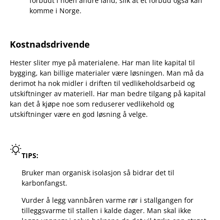
forbudt i noen andre land, slik at et forbud også kan
komme i Norge.
Kostnadsdrivende
Hester sliter mye på materialene. Har man lite kapital til
bygging, kan billige materialer være løsningen. Man må da
derimot ha nok midler i driften til vedlikeholdsarbeid og
utskiftninger av materiell. Har man bedre tilgang på kapital
kan det å kjøpe noe som reduserer vedlikehold og
utskiftninger være en god løsning å velge.
TIPS:
Bruker man organisk isolasjon så bidrar det til
karbonfangst.
Vurder å legg vannbåren varme rør i stallgangen for
tilleggsvarme til stallen i kalde dager. Man skal ikke