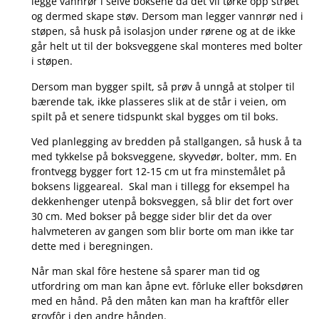
legge vannrør i selve boksene da det vil tørke opp strøet
og dermed skape støv. Dersom man legger vannrør ned i
støpen, så husk på isolasjon under rørene og at de ikke
går helt ut til der boksveggene skal monteres med bolter
i støpen.
Dersom man bygger spilt, så prøv å unngå at stolper til
bærende tak, ikke plasseres slik at de står i veien, om
spilt på et senere tidspunkt skal bygges om til boks.
Ved planlegging av bredden på stallgangen, så husk å ta
med tykkelse på boksveggene, skyvedør, bolter, mm. En
frontvegg bygger fort 12-15 cm ut fra minstemålet på
boksens liggeareal. Skal man i tillegg for eksempel ha
dekkenhenger utenpå boksveggen, så blir det fort over
30 cm. Med bokser på begge sider blir det da over
halvmeteren av gangen som blir borte om man ikke tar
dette med i beregningen.
Når man skal fôre hestene så sparer man tid og
utfordring om man kan åpne evt. fôrluke eller boksdøren
med en hånd. På den måten kan man ha kraftfôr eller
grovfôr i den andre hånden.