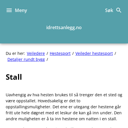
Hopp
til
Meny
Søk
innhold
idrettsanlegg.no
Du er her:
Veiledere
Hestesport
Veileder hestesport
Stall
Detaljer rundt bygg
Stall
Uavhengig av hva hesten brukes til så trenger den et sted og
være oppstallet. Hovedsakelig er det to
oppstallingsmuligheter. Det ene er utegang der hestene går
fritt ute hele døgnet med et leskur de kan gå inn under. Den
andre muligheten er å ta inn hestene om natten i en stall.