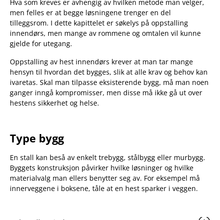
Hva som kreves er avhengig av hvilken metode man velger,
men felles er at begge løsningene trenger en del
tilleggsrom. I dette kapittelet er søkelys på oppstalling
innendørs, men mange av rommene og omtalen vil kunne
gjelde for utegang.
Oppstalling av hest innendørs krever at man tar mange
hensyn til hvordan det bygges, slik at alle krav og behov kan
ivaretas. Skal man tilpasse eksisterende bygg, må man noen
ganger inngå kompromisser, men disse må ikke gå ut over
hestens sikkerhet og helse.
Type bygg
En stall kan beså av enkelt trebygg, stålbygg eller murbygg.
Byggets konstruksjon påvirker hvilke løsninger og hvilke
materialvalg man ellers benytter seg av. For eksempel må
innerveggene i boksene, tåle at en hest sparker i veggen.